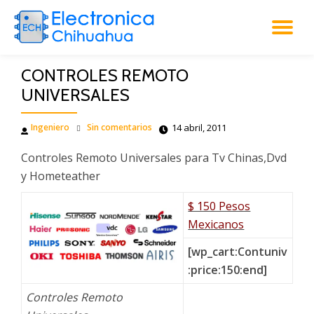
CA
Saltar
al
NA
contenido
CONTROLES REMOTO
UNIVERSALES
Ingeniero
Sin comentarios
14 abril, 2011
Controles Remoto Universales para Tv Chinas,Dvd
y Hometeather
$ 150 Pesos
Mexicanos
[wp_cart:Contuniv
:price:150:end]
Controles Remoto