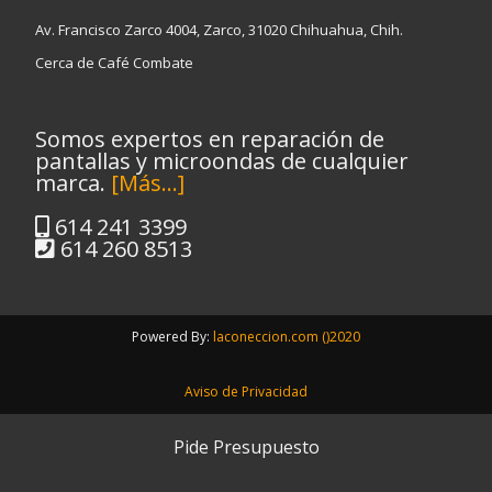
Av. Francisco Zarco 4004, Zarco, 31020 Chihuahua, Chih.
Cerca de Café Combate
Somos expertos en reparación de
pantallas y microondas de cualquier
marca.
[Más...]
614 241 3399
614 260 8513
Powered By:
laconeccion.com ()2020
Aviso de Privacidad
Menú
Pide Presupuesto
secundario